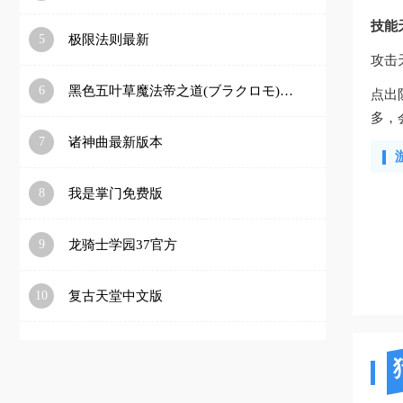
技能
5
极限法则最新
攻击
6
黑色五叶草魔法帝之道(ブラクロモ)官方下载
点出
多，
7
诸神曲最新版本
8
我是掌门免费版
9
龙骑士学园37官方
10
复古天堂中文版