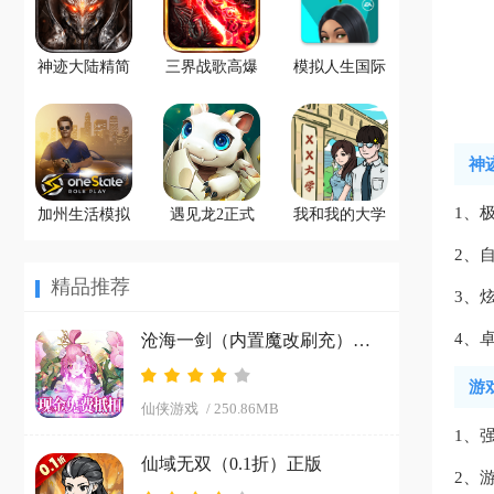
神迹大陆精简
三界战歌高爆
模拟人生国际
版
变态传奇官方
服中文版
下载
神
1、
加州生活模拟
遇见龙2正式
我和我的大学
器官方下载
版入口手机版
精简版
2、
精品推荐
3、
4、
沧海一剑（内置魔改刷充）中文版
游
仙侠游戏
/ 250.86MB
1、
仙域无双（0.1折）正版
2、