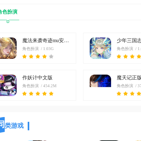
角色扮演
魔法来袭奇迹mu安卓版
少年三国
角色扮演
/ 1.03G
角色扮演
/ 1
作妖计中文版
魔天记正
角色扮演
/ 454.2M
角色扮演
/ 3
同
类游戏