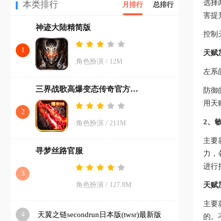
选择
本类排行
月排行
总排行
害提
神迹大陆精简版
控制
1
天赋
角色扮演
/
12M
左系
三界战歌高爆变态传奇官方下载
防御
用天
2
2、
角色扮演
/
211M
主要
寻梦丝路官服
力，
进行
3
角色扮演
/
127.8M
天赋
主要
4
天翼之链secondrun日本版(twsr)最新版
的。