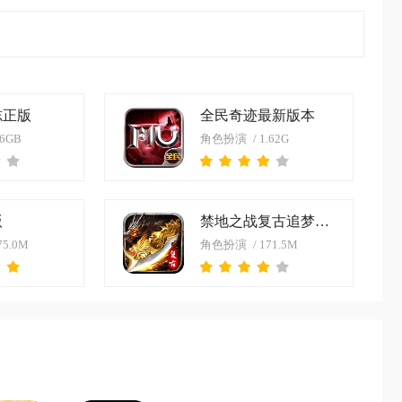
志正版
全民奇迹最新版本
.6GB
角色扮演
/ 1.62G
版
禁地之战复古追梦三职业官方
75.0M
角色扮演
/ 171.5M