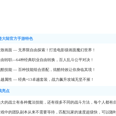
迹大陆官方手游特色
极致画面 — 无界限自由探索！打造电影级画面魔幻世界！
自由转职—64种经典职业自由转换，百人乱斗公平对决！
炫酷技能 — 百种技能组合搭配，炫酷特效让你身临其境！
卓越属性 — 经典+13卓越套装，战力飙升攻城无坚不摧！
戏亮点
强大的战士有各种魔法技能，还有很多不同的战斗方法，每个人都有
游戏中的团队副本从来不需要等待，匹配玩家的速度超级快，可以随