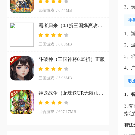
3、
武侠游戏
/ 6.44MB
手
霸者归来（0.1折三国爆爽攻城）游戏
1、
三国游戏
/ 6.08MB
2、
3、
斗破神（三国神将0.05折）正版
4、
三国游戏
/ 5.96MB
职
神龙战争（龙珠送UR无限币）极速版
1、
拥有
回合游戏
/ 607.17MB
指定
智法