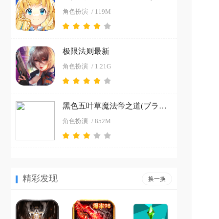
角色扮演
/ 119M
极限法则最新
角色扮演
/ 1.21G
黑色五叶草魔法帝之道(ブラクロモ)官方下载
角色扮演
/ 852M
精彩发现
换一换