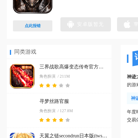
安卓版暂无
点此报错
同类游戏
三界战歌高爆变态传奇官方下载
角色扮演
/ 211M
神迹
的游
神
寻梦丝路官服
角色扮演
/ 127.8M
年度
交易
天翼之链secondrun日本版(twsr)最新版