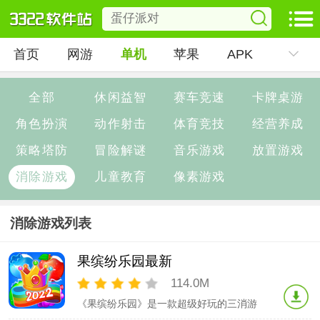
首页
网游
单机
苹果
APK
全部
休闲益智
赛车竞速
卡牌桌游
角色扮演
动作射击
体育竞技
经营养成
策略塔防
冒险解谜
音乐游戏
放置游戏
消除游戏
儿童教育
像素游戏
消除游戏列表
果缤纷乐园最新
114.0M
《果缤纷乐园》是一款超级好玩的三消游
戏。游戏画面清新精美、上手简单、休闲