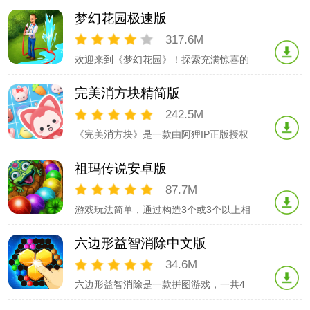
有趣，精心设计的水果元素，以果园及农
梦幻花园极速版
夫为背景主题，给人超清爽舒适的感觉，
带您体验一把丰收的快乐！果缤纷乐园将
317.6M
是您休闲娱乐、打发时间的不二选择，一
欢迎来到《梦幻花园》！探索充满惊喜的
定会让您爱不释手！游戏攻略：三个以上
故事情节，让美丽的花园恢复往日荣耀时
的相同水
光！开始冒险旅程：闯三消关卡，整修并
完美消方块精简版
装饰花园的不同区域，揭开花园中的秘
密，与有趣好玩的游戏内人物共同成长，
242.5M
其中包括你的私人管家奥斯汀！还在等什
《完美消方块》是一款由阿狸IP正版授权
么呢？去打造你的梦想花园吧！
的快乐休闲三消手游。游戏消除的对象为
阿狸IP中的角色人物，包括阿狸、大熊、
祖玛传说安卓版
影子等。玩家通过移动头像，凑够3个或3
个以上相同头像完成消除，道具可以帮助
87.7M
你加速消除。除了传统三消的乐趣，更有
游戏玩法简单，通过构造3个或3个以上相
阿狸和他的伙伴们陪你一起在魔法森林冒
同颜色的球，即可消除球，另外还有丰富
险
的特殊元素，根据相应规则即可消除，达
六边形益智消除中文版
到目标即可过关。如果你喜欢祖玛游戏，
一定要试试这个祖玛游戏噢！！！经典的
34.6M
游戏画面绚丽的动画特效精心设计的地图
六边形益智消除是一款拼图游戏，一共4
创新好玩的关卡游戏特性：多种特殊球，
个级别，初来乍到、小有成就、大师、专
特效绚