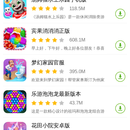
容错过哦！游戏速度节奏快，画面清晰可
爱，是一场手速与眼力的大比拼，快来挑
118.5M
战吧！【游戏玩法】- 游戏刚开始下方会
《汤姆猫水上乐园》是一款休闲消除类游
有一个收集框，一共能够放下7颗和风方
戏。在100+种水池组合场景里，你可以体
块。-
验各种有趣刺激的消除体验！更有大地图
宾果消消消正版
等着你来解锁和建造！
608.1M
早上好，下午好，晚上好各位朋友！恭喜
你开启了《宾果消消消》的世界！在这里
你可以体验到传统三消游戏的独特魅力。
梦幻家园官服
我们有超60个有趣的棋子玩法，超5500个
精致的主线关卡；可以随意搭配组合的超
395.0M
实用道具、组合技，超级炫酷的连招特
欢迎来到梦幻家园！帮管家奥斯汀为他家
效。还有定期推出的特殊副本、周赛和冲
美丽的豪宅重拾温暖与舒适。请进！当你
榜活
踏进门后就是冒险的开始！闯过色彩缤纷
乐游泡泡龙最新版本
的三消关卡以整修和装饰豪宅内的房间、
在闯关过程中探索家族故事的更多篇章！
43.7M
你还在等什么？快来装扮家园吧！游戏特
这是一款精心设计的祖玛和泡泡龙组合游
色：● 独特玩法：用交换和匹配图块的方
戏.祖玛和泡泡龙，不一样的组合，一样好
式来帮
玩的游戏！游戏玩法： - 三个或三个以上
花田小院安卓版
相同彩球就能消除；- 一起消除的彩球数