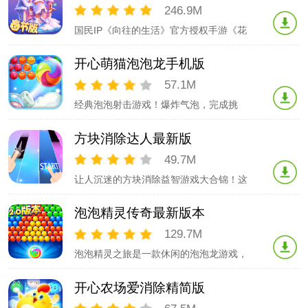
量越多，得分越高.游戏特色： - 总计
246.9M
800+游戏关卡，游戏越玩越精彩！- 游戏
国民IP《向往的生活》官方授权手游《花
分为2种模式：祖玛模式、泡泡
田小院》来啦！与小H一起开一家属于你
的民宿小院，与身边的朋友们入驻蘑菇
开心萌猫泡泡龙手机版
屋，欢乐相聚，尽享田园美好时光！探索
充满惊喜的故事情节，唯美的庭院设计，
57.1M
有趣的关卡玩法，自由模拟经营~还有首
经典泡泡射击游戏！爆炸气泡，完成挑
席迎宾员小H助阵帮你招待客人们，快来
战！现在免费玩！清除屏幕上的所有气泡
入驻蘑菇
以完成挑战，并尝试在每次挑战中获得更
方块消除达人最新版
多分数。游戏玩法：- 点击屏幕决定泡泡
的位置。- 匹配3个或更多泡泡使它们爆
49.7M
裂。- 各个关卡有着不同的挑战等待你完
让人沉迷的方块消除益智游戏大合锦！这
成！开心泡泡龙完全免费玩和更新。现在
是一款能令人上瘾的方块消除合集游戏，
下载
极简的设计风格、专业的关卡设计！【特·
泡泡精灵传奇最新版本
点】·简约游戏界面舒服好看，办公休闲的
最佳娱乐游戏.·20+游戏模式多种方块游
129.7M
戏，总有一款爱不释手！·无尽模式high翻
泡泡精灵之旅是一款休闲的泡泡龙游戏，
天不限关卡，无尽模式，让你玩得
精心策划的关卡，好好利用每一个泡泡击
碎它们完成关卡，解救精灵宝宝！在游戏
开心农场爱消除精简版
中和精灵公主一起踏上魔幻冒险之旅，去
探索神秘未知的魔法世界吧！泡泡爆破魔