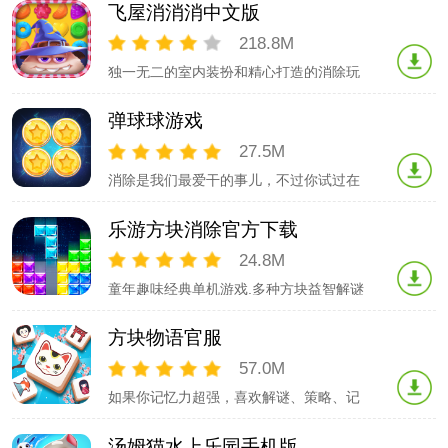
家，初来乍到是最初级的，每个一个级别
飞屋消消消中文版
里有60个关卡，一共240关，精心设计的
关卡，可以随时随地玩，当你卡住的时候
218.8M
你可以使用提示，提示会告诉你正确的摆
独一无二的室内装扮和精心打造的消除玩
放位置，六边形益智消除适合全年龄段的
法，《宾果消消消》原班团队倾力打造的
玩家
模拟经营消除手游！*模拟经营 豪华飞屋*
弹球球游戏
*不用流量也能玩儿* *500多个关卡*（持续
更新中）*魔幻剧情冒险 创新怪兽玩法**饼
27.5M
干鱼锦标赛活动上线**奇幻森林活动上线**
消除是我们最爱干的事儿，不过你试过在
支持横竖屏*
钢琴上消除吗？没有的话就来试一试吧，
同时有多重道具供你使用哦，快来试试看
乐游方块消除官方下载
吧！！
24.8M
童年趣味经典单机游戏.多种方块益智解谜
消除游戏.经典好玩的俄罗斯方块小游戏.-
上推模式：创新俄罗斯方块玩法.- 掉落模
方块物语官服
式：经典俄罗斯方块玩法.- 跳舞的弹珠：
弹珠击打方块的- 节奏的砖块：五大激情
57.0M
打砖块模式，白块儿达人等你来拿！- 宠
如果你记忆力超强，喜欢解谜、策略、记
物消星星：消灭萌宠星星玩
忆和脑力训练挑战；如果你喜欢麻将对对
碰，或者解谜消除游戏，此款方块物语不
汤姆猫水上乐园手机版