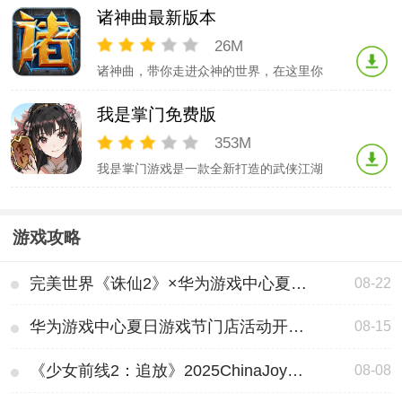
制出精美的日系风格画面，还原熟悉的角
诸神曲最新版本
色和剧情场景，不同的人物有不同的技能
属性，多样化的地图随你探索挑战，策略
26M
挑战，游戏节奏感快，不断学习解锁更多
诸神曲，带你走进众神的世界，在这里你
技能，提升实力，尽情冒险！黑色五叶草
将化身世界的守护者，通过收集女神培养
魔法
角色的方式进行不断战斗，在修行中提升
我是掌门免费版
自我，肆意的在充满洪荒的世界中冒险探
索，游戏玩法趣味性十足，感兴趣的玩家
353M
可以下载体验！诸神曲官方介绍次世代放
我是掌门游戏是一款全新打造的武侠江湖
置手游，跟随主角步伐一起走进诸神的世
题材角色扮演游戏，呈现超大的世界观场
界;感
景，不同的地图探索，大量的任务挑战，
可以在游戏中开宗立派，招募培养地址，
游戏攻略
还提供各种武学学习，多元素技能不断提
升，打造无敌武器，挑战各类敌人！我是
掌门游戏手机版介绍当你踏入《我是掌
完美世界《诛仙2》×华为游戏中心夏日游戏节圆满收官，打造合作新范本(完美世界《诛仙世界》提升体验)
08-22
门》的世
华为游戏中心夏日游戏节门店活动开启！鸿蒙首发版诛仙2抢先玩！(华为游戏中心官网首页入口)
08-15
《少女前线2：追放》2025ChinaJoy完美落幕，现场四日精彩回顾(少女前线2追放T0角色)
08-08