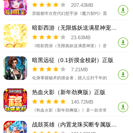
可以展开各种精彩的冒险，还可以通过不
207.43MB
断的升级提升自己的实力。游戏中设有丰
异能都市次世代幻想手游《魔力契约》震
富的任务、地图和剧情，
撼上线！赛特英雄破风来袭，觉醒变身，
机甲降临！结契精灵，召唤神宠，追寻赛
暗影西游（无限炼妖送满星神宠）官服
特神迹的秘密！魔法战斗，异能比拼，开
启幻想冒险之旅！挑战魔王之巅，万人争
23.63MB
霸激战到底！
《暗影西游（无限炼妖送满星神宠）》是
一款经典的西游题材的回合制手游，游戏
开局送GM修改器,通过闯关，打怪获得欧
暗黑远征（0.1折摸金校尉）正版
皇真充卡来进行充值,破解超值首充礼包，
现金点充值直接拿到游戏内所有满技能神
7.21MB
兽,华丽的特效时装,加上超爽的神兽培养
化身掌握秘术的摸金者，踏入尘封千年的
体验，带你感受
地宫，遵循「人点烛，鬼吹灯」的古老禁
忌——墓室东南角的烛光，是生死探索的
热血火影（新年劲爽版）正版
指引。烛火稳定时，可沿星象轨迹解读石
壁符文；若骤然摇曳，须即刻收敛探寻的
140.72MB
脚步，否则将触动地宫深处的隐秘机制。
《热血火影（新年劲爽版）》是一款非常
地宫内，机关与谜题皆
好玩的福利传奇！每日悬赏，打怪就能领
奖励，助力轻松起步，刀刀切割伤害高，
战鼓英雄（内置龙珠买断专属版）精简版
极品装备都能爆！成就就能有奖励，多款
材料都能得精品传奇劲爽激情！