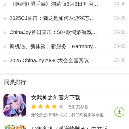
《英雄联盟手游》鸿蒙版8月6日开启万人抢先体验(英雄联盟手游qq和微信可以共玩吗)
08-06
2025CJ直击：骁龙是如何从游戏芯到全能王的？(2025CJ时间)
08-05
ChinaJoy首日直击：50+款鸿蒙游戏引爆玩家热潮(chinajoy是什么意思啊)
08-02
新机遇、新体验、新服务，HarmonyOS 游戏领启未来(新起点)
08-02
2025 ChinaJoy AIGC大会全嘉宾议程发布
07-30
同类排行
女武神之剑官方下载
58.03MB
无论您选择何种方式，我们终将穿越永恒
的征程，再次相遇。生命终结，我们殊途
同归。欢迎来到——“伊甸大陆”。----------
少年名将（送巅峰阵容）中文版