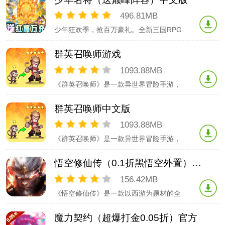
----------新版本星盘降临，群星闪耀！异
世界入侵，世界等你来救！单人、多人、
496.81MB
全队闯关，全新副本，等你来战
少年狂欢季，抢百万豪礼。全新三国RPG
炫技卡牌手游《少年名将》，全新天金神
将携手史上最强福利强势来袭！超然万物
群英召唤师游戏
的天金神将，带你角逐三国之巅；巧妙搭
配你的元素灵石，解锁全新的御灵之术；
1093.88MB
还有海量限时活动，百万福利大派送，助
《群英召唤师》是一款异世界冒险手游，
你轻松攻守城池，一
上线即送超强英雄。游戏中玩家将来到拥
有九片文化迥异大陆的新世界，在这里将
群英召唤师中文版
与多文明的人物碰撞；每个选择，将影响
这场冒险之旅的结局；而最终打败众神，
1093.88MB
踏上神王之路，成为奥林匹斯主神才是最
《群英召唤师》是一款异世界冒险手游，
终归属。【组队！胜负
上线即送超强英雄。游戏中玩家将来到拥
有九片文化迥异大陆的新世界，在这里将
悟空修仙传（0.1折黑悟空外置）最新
与多文明的人物碰撞；每个选择，将影响
这场冒险之旅的结局；而最终打败众神，
156.42MB
踏上神王之路，成为奥林匹斯主神才是最
《悟空修仙传》是一款以西游为题材的全
终归属。【组队！胜负
新手游，继师徒几人修成正果后的新篇
章，玩家将邂逅斗神妖角色，共同开启全
魔力契约（超爆打金0.05折）官方
新的降妖除魔、大显神通旅程。玩家不仅