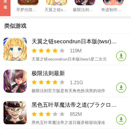
发
现
寻梦丝路官服
天翼之链secondrun日本版(twsr)最新版
极限法则最新
奇迹制作人中文版最新版
类似游戏
天翼之链secondrun日本版(twsr)最新版
119M
天翼之链secondrun日本版(twsr)是二次元
风格非常强烈的全新幻想手游，日系特点
明显，帅哥美女们面对一系列的挑战可以
极限法则最新
解锁最真实好玩的战斗，加油向前吧！天
翼之链日服内容介绍日系画风的像素rpg
1.21G
冒险游戏，经典的异世界魔幻世界观背
极限法则官方版是有关角色扮演类的动作
景，高自由度探索养成玩法，
射击冒险战斗游戏，拥有着赛博朋克风格
的画面，呈现超大的末世世界，玩法高度
黑色五叶草魔法帝之道(ブラクロモ)官方下载
自由，多阵营在线竞技，提供丰富的武器
技能组合搭配，释放强大的打击，更有
852M
pvp玩法挑战，大量游戏奖励等你赢取，
黑色五叶草魔法帝之道日服是根据动漫改
操作轻松易上手！极限法则游戏简介2023
编创作的大型角色冒险rpg游戏，精心绘
全