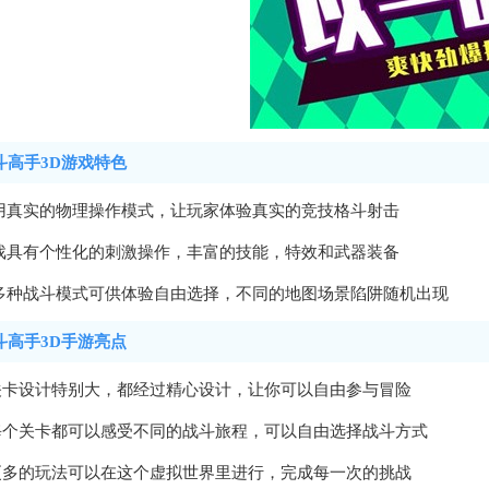
斗高手3D游戏特色
采用真实的物理操作模式，让玩家体验真实的竞技格斗射击
游戏具有个性化的刺激操作，丰富的技能，特效和武器装备
有多种战斗模式可供体验自由选择，不同的地图场景陷阱随机出现
斗高手3D手游亮点
关卡设计特别大，都经过精心设计，让你可以自由参与冒险
每个关卡都可以感受不同的战斗旅程，可以自由选择战斗方式
更多的玩法可以在这个虚拟世界里进行，完成每一次的挑战