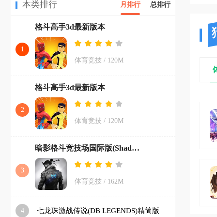
本类排行
月排行
总排行
格斗高手3d最新版本
1
体育竞技
/
120M
格斗高手3d最新版本
2
体育竞技
/
120M
暗影格斗竞技场国际版(Shadow Fight)游戏
3
体育竞技
/
162M
4
七龙珠激战传说(DB LEGENDS)精简版