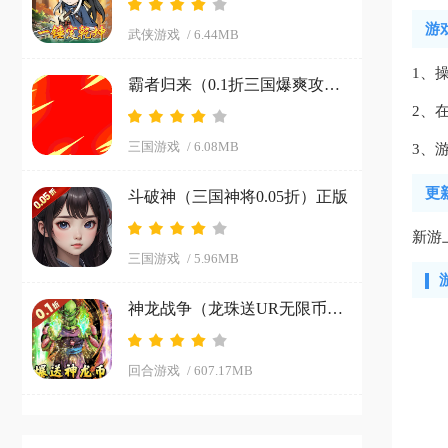
游
武侠游戏
/ 6.44MB
1、
霸者归来（0.1折三国爆爽攻城）游戏
2、
三国游戏
/ 6.08MB
3、
更
斗破神（三国神将0.05折）正版
新游
三国游戏
/ 5.96MB
神龙战争（龙珠送UR无限币）极速版
回合游戏
/ 607.17MB