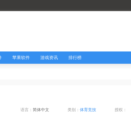
件
苹果软件
游戏资讯
排行榜
语言：
简体中文
类别：
体育竞技
授权：