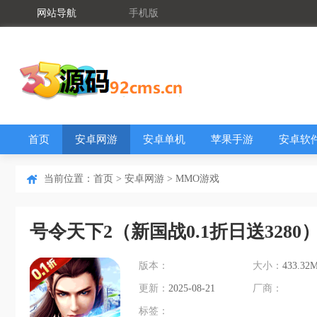
网站导航
手机版
首页
安卓网游
安卓单机
苹果手游
安卓软
当前位置：
首页
>
安卓网游
>
MMO游戏
号令天下2（新国战0.1折日送328
版本：
大小：
433.32
更新：
2025-08-21
厂商：
标签：