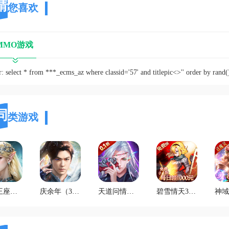
猜
您喜欢
MMO游戏
 select * from ***_ecms_az where classid='57' and titlepic<>'' order by rand()
同
类游戏
中文版
庆余年（3.5折无限打金）官方版
天道问情（0.1折山海诛兽）正版
碧雪情天3D（免费版0.1折）官方下载
神域纪