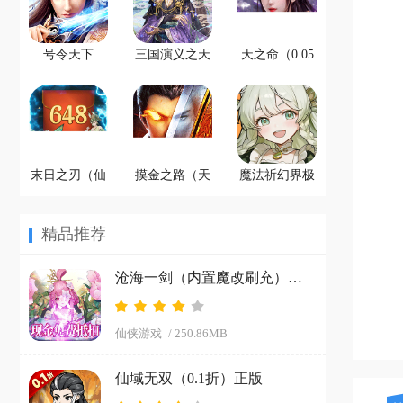
号令天下
三国演义之天
天之命（0.05
2（新国战0.1
策（0.05折天
折红颜升官）
折日送3280）
命所归）精简
免费版
最新版本
版
末日之刃（仙
摸金之路（天
魔法祈幻界极
侠内置0.1折免
命洪荒封神之
速版
费版）最新
怒）中文版
精品推荐
沧海一剑（内置魔改刷充）中文版
仙侠游戏
/ 250.86MB
仙域无双（0.1折）正版