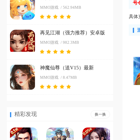
号
MMO游戏
/ 562.94MB
具体
再见江湖（强力推荐）安卓版
MMO游戏
/ 982.3MB
神魔仙尊（送V15）最新
MMO游戏
/ 8.47MB
精彩发现
换一换