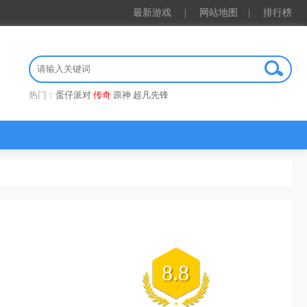
最新游戏
|
网站地图
|
排行榜
热门：
蛋仔派对
传奇
原神
超凡先锋
8.8