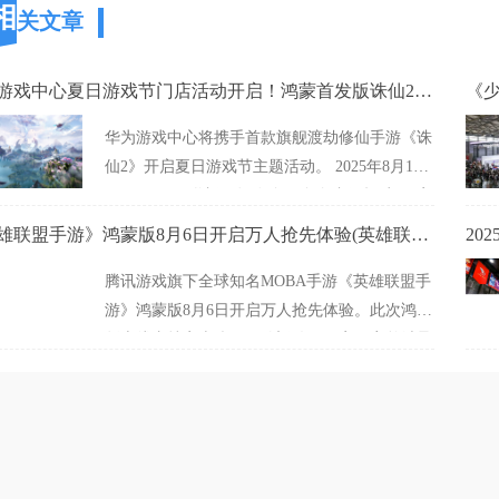
相
关文章
华为游戏中心夏日游戏节门店活动开启！鸿蒙首发版诛仙2抢先玩！(华为游戏中心官网首页入口)
华为游戏中心将携手首款旗舰渡劫修仙手游《诛
仙2》开启夏日游戏节主题活动。 2025年8月15
日至21日，《诛仙2》在全国多个省份超过200家
线下门店盛大开启“仙友聚会”!诚邀全国仙友亲
《英雄联盟手游》鸿蒙版8月6日开启万人抢先体验(英雄联盟手游qq和微信可以共玩吗)
临现场，零距离体验鸿蒙首发版《诛仙2》手
腾讯游戏旗下全球知名MOBA手游《英雄联盟手
游，感受鸿蒙创
游》鸿蒙版8月6日开启万人抢先体验。此次鸿蒙
版上线支持安卓账号无缝迁移，玩家可完整继承
原有安卓账号的角色、皮肤及游戏进度，打破系
统壁垒，带来更丝滑流畅的跨平台竞技体验。作
为腾讯头部游戏矩阵的重要成