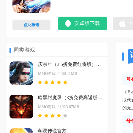
安卓版下载
点此报错
同类游戏
庆余年（3.5折免费红将版）安卓版
MMO游戏
/ 466.41MB
号
《号
暗黑封魔录（3折免费高返版）最新版
取代
MMO游戏
/ 1923.67MB
的无
号
萌灵传说官方