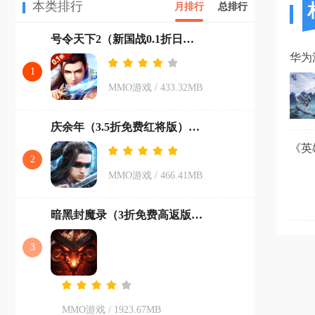
本类排行
月排行
总排行
号令天下2（新国战0.1折日送3280）最新版本
1
MMO游戏
/
433.32MB
庆余年（3.5折免费红将版）安卓版
2
MMO游戏
/
466.41MB
暗黑封魔录（3折免费高返版）最新版
3
MMO游戏
/
1923.67MB