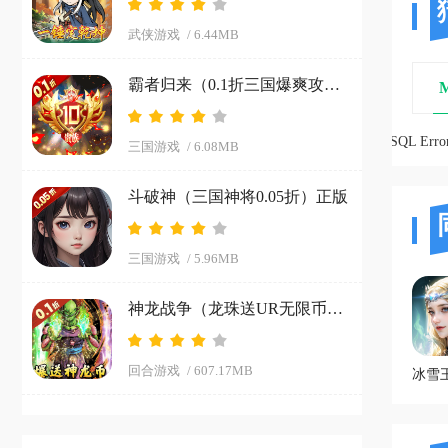
武侠游戏
/ 6.44MB
霸者归来（0.1折三国爆爽攻城）游戏
SQL Error:
三国游戏
/ 6.08MB
斗破神（三国神将0.05折）正版
三国游戏
/ 5.96MB
神龙战争（龙珠送UR无限币）极速版
回合游戏
/ 607.17MB
冰雪王座