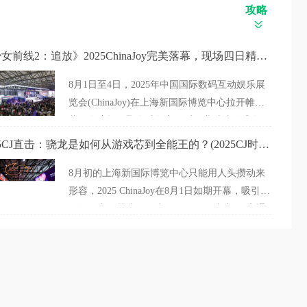
攻略
《少女前线2：追放》2025ChinaJoy完美落幕，现场四日精彩回顾(少女前线2追放T0角色)
8月1日至4日，2025年中国国际数码互动娱乐展
览会(ChinaJoy)在上海新国际博览中心拉开帷
幕。在这场汇聚全球数字娱乐行业精粹的盛会
上，位于N3馆01号的鸿蒙游戏展区凭
2025CJ直击：骁龙是如何从游戏芯到全能王的？(2025CJ时间)
借“HarmonyOS游戏——非凡体验，大有不同”的
8月初的上海新国际博览中心只能用人头攒动来
主题策划，吸引
形容，2025 ChinaJoy在8月1日如期开幕，吸引了
无数玩家的关注。作为ChinaJoy的“常客”，高通
已经多次参加这场盛会，今年也是第六次打
造“骁龙主题馆”，携手75家合作伙伴展示超百款
终